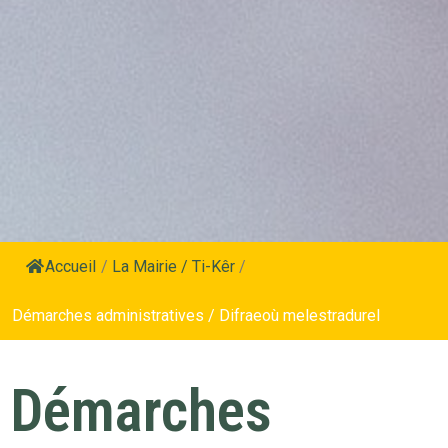
Accueil
/
La Mairie / Ti-Kêr
/
Démarches administratives / Difraeoù melestradurel
Démarches