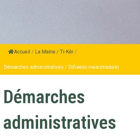
Accueil
/
La Mairie / Ti-Kêr
/
Démarches administratives / Difraeoù melestradurel
Démarches
administratives