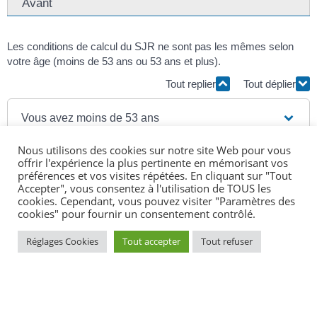
Avant
Les conditions de calcul du SJR ne sont pas les mêmes selon
votre âge (moins de 53 ans ou 53 ans et plus).
Tout replier
Tout déplier
Vous avez moins de 53 ans
Nous utilisons des cookies sur notre site Web pour vous
Vous avez 53 ans ou plus
offrir l'expérience la plus pertinente en mémorisant vos
préférences et vos visites répétées. En cliquant sur "Tout
Accepter", vous consentez à l'utilisation de TOUS les
cookies. Cependant, vous pouvez visiter "Paramètres des
cookies" pour fournir un consentement contrôlé.
Textes de référence
Réglages Cookies
Tout accepter
Tout refuser
Questions ? Réponses !
Médiateur de Pôle emploi : comment y recourir ?