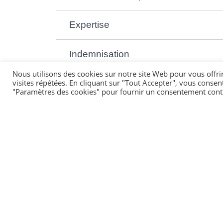
Expertise
Indemnisation
Nous utilisons des cookies sur notre site Web pour vous offri
visites répétées. En cliquant sur "Tout Accepter", vous consen
"Paramètres des cookies" pour fournir un consentement cont
Questions ? Réponses !
Détecteur de fumée : l'assureur peut-il vou
Assurance habitation : qu'est-ce que la garan
Comment assurer un échange de logement et 
Franchise d'assurance auto : comment ça 
Qu'est-ce que la garantie protection juridiqu
Comment se déroule l'expertise ?