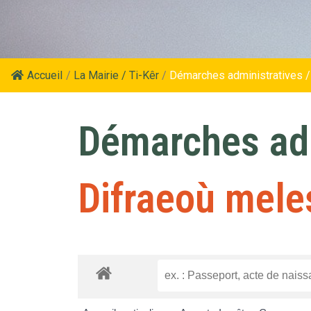
Accueil
/
La Mairie / Ti-Kêr
/
Démarches administratives /
Démarches adm
Difraeoù mele