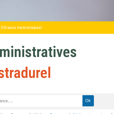
 Difraeoù melestradurel
inistratives
stradurel