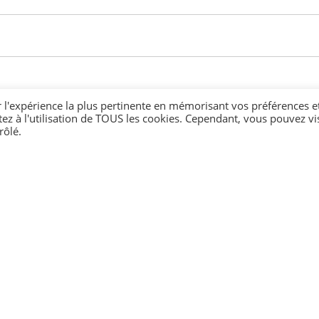
r l'expérience la plus pertinente en mémorisant vos préférences e
tez à l'utilisation de TOUS les cookies. Cependant, vous pouvez vis
rôlé.
s sanctionner en cas d'absence ?
tie responsabilité civile ?
la pratique du "home sitting" ?
marche ?
e ?