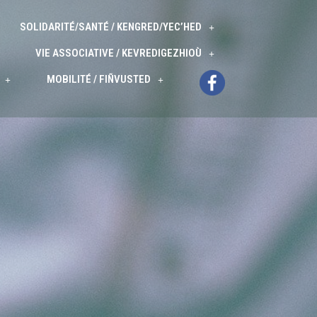
SOLIDARITÉ/SANTÉ / KENGRED/YEC’HED
VIE ASSOCIATIVE / KEVREDIGEZHIOÙ
MOBILITÉ / FIÑVUSTED