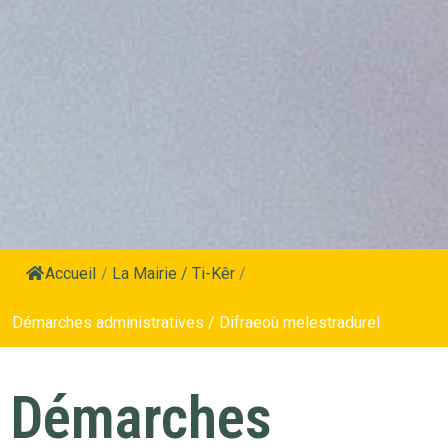
Accueil
/
La Mairie / Ti-Kêr
/
Démarches administratives / Difraeoù melestradurel
Démarches