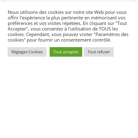
Nous utilisons des cookies sur notre site Web pour vous
Questions ? Réponses !
offrir l'expérience la plus pertinente en mémorisant vos
préférences et vos visites répétées. En cliquant sur "Tout
Accepter", vous consentez à l'utilisation de TOUS les
Comment obtenir la nationalité française ?
cookies. Cependant, vous pouvez visiter "Paramètres des
Nationalité française : comment acheter un timbre
cookies" pour fournir un consentement contrôlé.
fiscal ?
Nationalité française : comment justifier de son
Réglages Cookies
Tout accepter
Tout refuser
niveau en français ?
Peut-on franciser son nom et son prénom en
devenant Français ?
Traduction d'un document : comment trouver un
traducteur agréé ?
Comment trouver son décret de naturalisation publié
au Journal officiel ?
Dans quels cas un enfant est-il Français ?
Peut-on avoir plusieurs nationalités en France ?
Qu'est-que la cérémonie de naturalisation (accueil
dans la citoyenneté française) ?