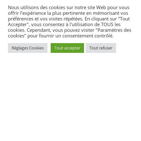
Nous utilisons des cookies sur notre site Web pour vous
Obtenir une attestation et un formulaire destiné à
offrir l'expérience la plus pertinente en mémorisant vos
l'Ofpra
préférences et vos visites répétées. En cliquant sur "Tout
Accepter", vous consentez à l'utilisation de TOUS les
cookies. Cependant, vous pouvez visiter "Paramètres des
Transmettre la demande d'asile à l'Ofpra
cookies" pour fournir un consentement contrôlé.
Réglages Cookies
Tout accepter
Tout refuser
Après la réception de la lettre de l'Ofpra,
demander la prolongation du séjour à la
préfecture
Attendre l'instruction de votre dossier et la
décision de l'Ofpra
Textes de référence