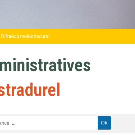
 Difraeoù melestradurel
inistratives
stradurel