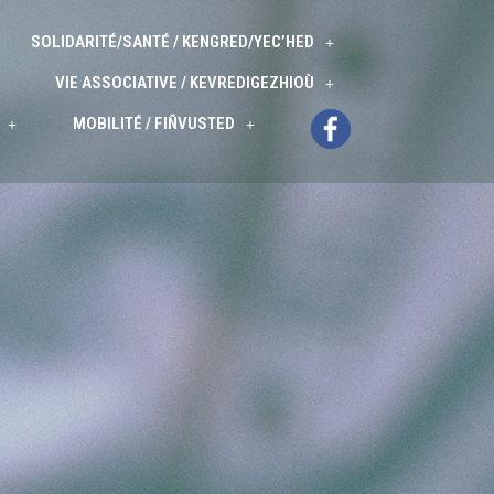
SOLIDARITÉ/SANTÉ / KENGRED/YEC’HED
VIE ASSOCIATIVE / KEVREDIGEZHIOÙ
MOBILITÉ / FIÑVUSTED