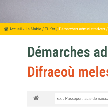
Accueil
/
La Mairie / Ti-Kêr
/
Démarches administratives /
Démarches adm
Difraeoù mele