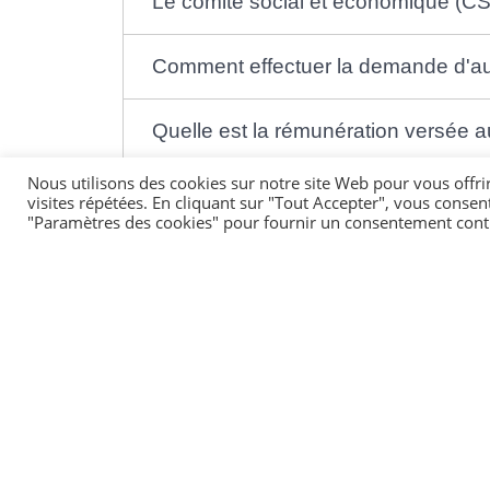
Le comité social et économique (CSE)
Comment effectuer la demande d'autor
Quelle est la rémunération versée au 
Nous utilisons des cookies sur notre site Web pour vous offri
Quelle allocation perçoit l'employeur 
visites répétées. En cliquant sur "Tout Accepter", vous consen
"Paramètres des cookies" pour fournir un consentement cont
Comment l'employeur obtient le rem
Textes de référence
Services en ligne et formulaires