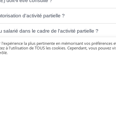
 doit-il être consulté ?
isation d'activité partielle ?
salarié dans le cadre de l'activité partielle ?
r l'expérience la plus pertinente en mémorisant vos préférences e
en cas d'activité partielle ?
tez à l'utilisation de TOUS les cookies. Cependant, vous pouvez vis
rôlé.
boursement de l'allocation ?