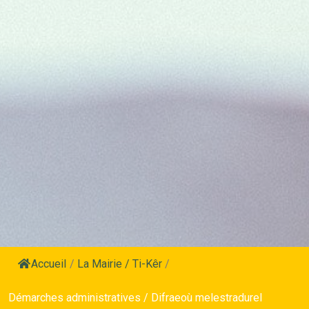
Accueil
/
La Mairie / Ti-Kêr
/
Démarches administratives / Difraeoù melestradurel