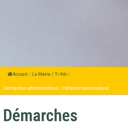
Accueil
/
La Mairie / Ti-Kêr
/
Démarches administratives / Difraeoù melestradurel
Démarches