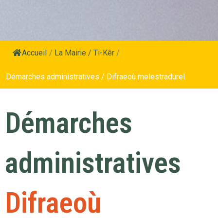
Accueil
/
La Mairie / Ti-Kêr
/
Démarches administratives / Difraeoù melestradurel
Démarches
administratives
Difraeoù