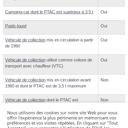
Camping-car dont le PTAC est supérieur à 3,5 t
Oui
Poids-lourd
Oui
Véhicule de collection
mis en circulation à partir
Oui
de 1960
Véhicule de collection
utilisé comme voiture de
Oui
transport avec chauffeur (VTC)
Véhicule de collection
mis en circulation avant
Non
1960 et dont le PTAC est de 3,5 t maximum
Véhicule de collection
dont le PTAC est
Non
supérieur à 3,5 t
Nous utilisons des cookies sur notre site Web pour vous
offrir l'expérience la plus pertinente en mémorisant vos
Voiture sans permis
Non
préférences et vos visites répétées. En cliquant sur "Tout