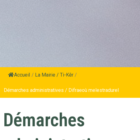
Accueil
/
La Mairie / Ti-Kêr
/
Démarches administratives / Difraeoù melestradurel
Démarches