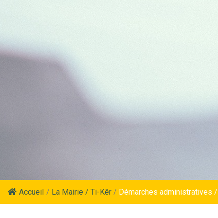
Accueil
/
La Mairie / Ti-Kêr
/
Démarches administratives /