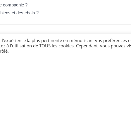
de compagnie ?
chiens et des chats ?
r l'expérience la plus pertinente en mémorisant vos préférences e
règles ?
tez à l'utilisation de TOUS les cookies. Cependant, vous pouvez vis
rôlé.
aux de compagnie domestiques
ie : justificatif de connaissance
ien avec des animaux de compagnie
ables aux élevages d'animaux domestiques de compagnie