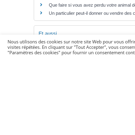
Que faire si vous avez perdu votre animal 
Un particulier peut-il donner ou vendre des 
Et aussi
Nous utilisons des cookies sur notre site Web pour vous offri
Avoir un chien ou un chat : quelles sont les 
visites répétées. En cliquant sur "Tout Accepter", vous consen
Loisirs - Sports - Culture
"Paramètres des cookies" pour fournir un consentement cont
Pour en savoir plus
Vendre des animaux de compagnie
Ministère chargé de l'agriculture
Diplômes pour élever et vendre des anim
Legifrance
Activité en lien avec les animaux de compagn
Ministère chargé de l'agriculture
Déclarer une activité professionnelle en l
Ministère chargé de l'agriculture
Règles sanitaires et de protection applic