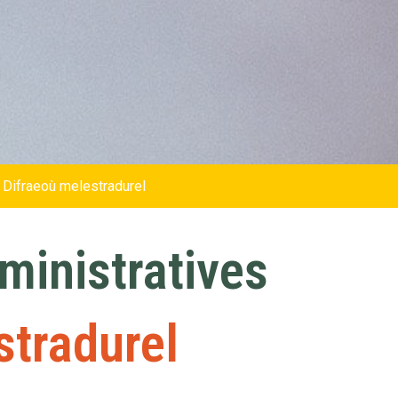
 Difraeoù melestradurel
inistratives
stradurel