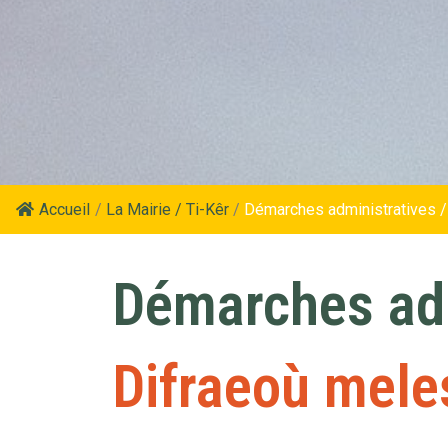
Accueil
/
La Mairie / Ti-Kêr
/
Démarches administratives /
Démarches adm
Difraeoù mele