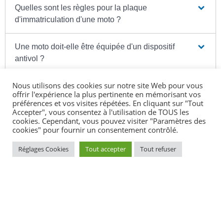
Quelles sont les règles pour la plaque
d'immatriculation d'une moto ?
Une moto doit-elle être équipée d'un dispositif
antivol ?
Nous utilisons des cookies sur notre site Web pour vous
Une moto doit-elle être équipée d'un "klaxon" ?
offrir l'expérience la plus pertinente en mémorisant vos
préférences et vos visites répétées. En cliquant sur "Tout
Accepter", vous consentez à l'utilisation de TOUS les
Quelles sont les règles pour le pot
cookies. Cependant, vous pouvez visiter "Paramètres des
d'échappement d'une moto ?
cookies" pour fournir un consentement contrôlé.
Réglages Cookies
Tout accepter
Tout refuser
Textes de référence
Services en ligne et formulaires