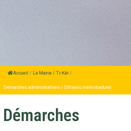
Accueil
/
La Mairie / Ti-Kêr
/
Démarches administratives / Difraeoù melestradurel
Démarches