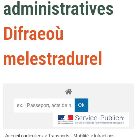
administratives
Difraeoù
melestradurel
Accueil particuliers
>
Transports - Mobilité
>
Infractions