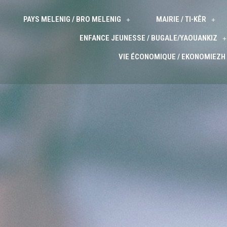
PAYS MELENIG / BRO MELENIG
MAIRIE / TI-KÊR
ENFANCE JEUNESSE / BUGALE/YAOUANKIZ
VIE ÉCONOMIQUE / EKONOMIEZH