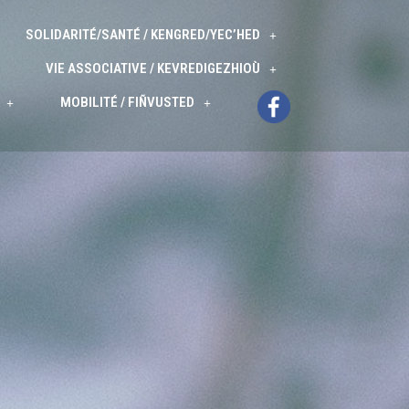
SOLIDARITÉ/SANTÉ / KENGRED/YEC’HED
VIE ASSOCIATIVE / KEVREDIGEZHIOÙ
MOBILITÉ / FIÑVUSTED