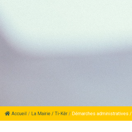
Accueil
/
La Mairie / Ti-Kêr
/
Démarches administratives /