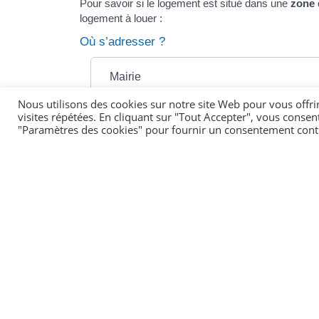
Pour savoir si le logement est situé dans une
zone 
logement à louer :
Où s’adresser ?
Mairie
Nous utilisons des cookies sur notre site Web pour vous offri
visites répétées. En cliquant sur "Tout Accepter", vous consen
À savoir
"Paramètres des cookies" pour fournir un consentement cont
les locations touristiques ne sont pas concernées
Textes de référence
Services en ligne et formulaires
Questions ? Réponses !