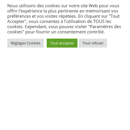
Nous utilisons des cookies sur notre site Web pour vous
offrir l'expérience la plus pertinente en mémorisant vos
préférences et vos visites répétées. En cliquant sur "Tout
Accepter", vous consentez à l'utilisation de TOUS les
Textes de référence
cookies. Cependant, vous pouvez visiter "Paramètres des
cookies" pour fournir un consentement contrôlé.
Services en ligne et formulaires
Réglages Cookies
Tout accepter
Tout refuser
Questions ? Réponses !
Qui doit régler les dettes fiscales dans un couple
marié ou pacsé ?
Et aussi
Saisir l'administration fiscale (difficultés de paiement,
réclamation...)
Argent - Impôts - Consommation