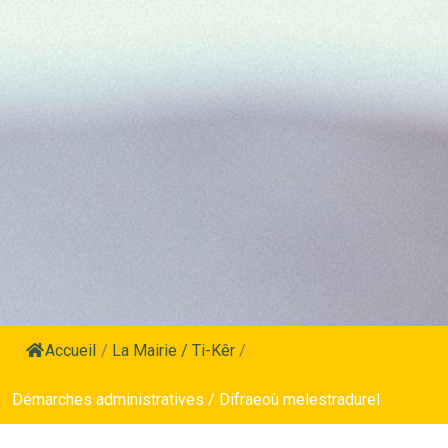
Accueil
/
La Mairie / Ti-Kêr
/
Démarches administratives / Difraeoù melestradurel