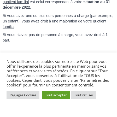
quotient familial
est celui correspondant à votre
situation au 31
décembre 2022
.
Si vous avez une ou plusieurs personnes à charge (par exemple,
un enfant
), vous avez droit à une
majoration de votre quotient
familial
.
Si vous n'avez pas de personne à charge, vous avez droit à 1
part.
Nous utilisons des cookies sur notre site Web pour vous
Textes de référence
offrir l'expérience la plus pertinente en mémorisant vos
préférences et vos visites répétées. En cliquant sur "Tout
Accepter", vous consentez à l'utilisation de TOUS les
cookies. Cependant, vous pouvez visiter "Paramètres des
Services en ligne et formulaires
cookies" pour fournir un consentement contrôlé.
Réglages Cookies
Tout accepter
Tout refuser
Questions ? Réponses !
Impôt sur le revenu - Qu'est-ce qu'un enfant à
charge ?