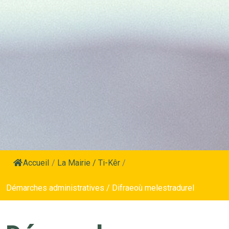
Accueil
/
La Mairie / Ti-Kêr
/
Démarches administratives / Difraeoù melestradurel