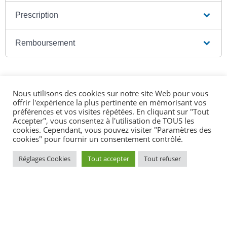
Prescription
Remboursement
Nous utilisons des cookies sur notre site Web pour vous
Textes de référence
offrir l'expérience la plus pertinente en mémorisant vos
préférences et vos visites répétées. En cliquant sur "Tout
Accepter", vous consentez à l'utilisation de TOUS les
cookies. Cependant, vous pouvez visiter "Paramètres des
Et aussi
cookies" pour fournir un consentement contrôlé.
Contraception d'urgence
Réglages Cookies
Tout accepter
Tout refuser
Social - Santé
Interruption volontaire de grossesse (IVG)
Social - Santé
Pour en savoir plus