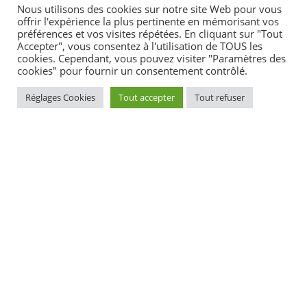
Délai de prescription d'une dette locative
Nous utilisons des cookies sur notre site Web pour vous
offrir l'expérience la plus pertinente en mémorisant vos
préférences et vos visites répétées. En cliquant sur "Tout
Accepter", vous consentez à l'utilisation de TOUS les
cookies. Cependant, vous pouvez visiter "Paramètres des
cookies" pour fournir un consentement contrôlé.
Textes de référence
Réglages Cookies
Tout accepter
Tout refuser
Services en ligne et formulaires
Questions ? Réponses !
Quel est le délai de prescription d'une dette de
loyer ?
Le salaire du concierge, gardien ou employé fait-il
partie des charges locatives ?
Entretien annuel des équipements de chauffage :
quelles règles pour le locataire ?
Colocation : quelles sont les règles ?