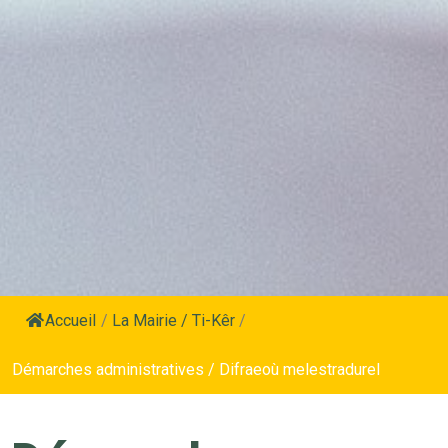
Accueil
/
La Mairie / Ti-Kêr
/
Démarches administratives / Difraeoù melestradurel