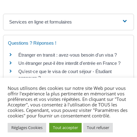
Services en ligne et formulaires
Questions ? Réponses !
Étranger en transit : avez-vous besoin d'un visa ?
Un étranger peut-il être interdit d'entrée en France ?
Qu'est-ce que le visa de court séjour - Étudiant
concours ?
Un étranger a-t-il besoin d'un visa pour venir en
Nous utilisons des cookies sur notre site Web pour vous
France ?
offrir l'expérience la plus pertinente en mémorisant vos
préférences et vos visites répétées. En cliquant sur "Tout
Quels sont les droits d'un étranger ancien
Accepter", vous consentez à l'utilisation de TOUS les
combattant de l'armée française ?
cookies. Cependant, vous pouvez visiter "Paramètres des
cookies" pour fournir un consentement contrôlé.
Comment un étranger peut revenir en France après
être sorti de l'espace Schengen ?
Réglages Cookies
Tout accepter
Tout refuser
Un étranger a-t-il besoin d'un visa pour un voyage en
outre-mer ?