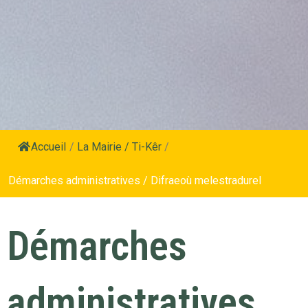
Accueil
/
La Mairie / Ti-Kêr
/
Démarches administratives / Difraeoù melestradurel
Démarches
administratives