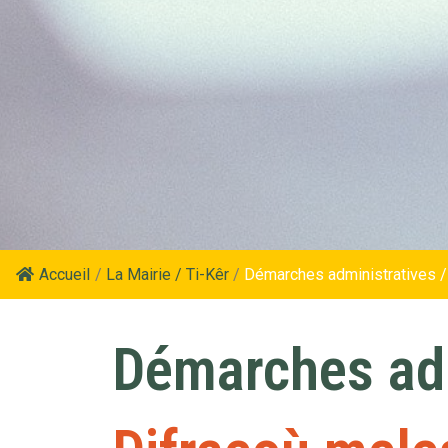
Accueil
/
La Mairie / Ti-Kêr
/
Démarches administratives /
Démarches adm