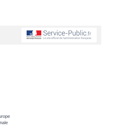
urope
onale