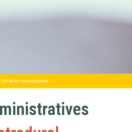
 Difraeoù melestradurel
inistratives