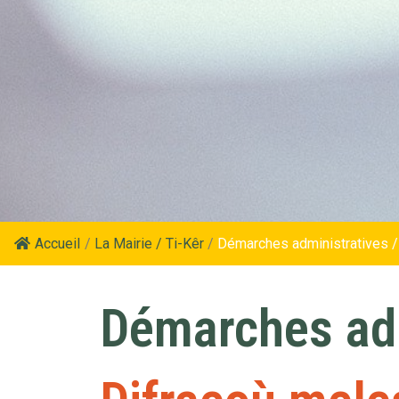
Accueil
/
La Mairie / Ti-Kêr
/
Démarches administratives /
Démarches adm