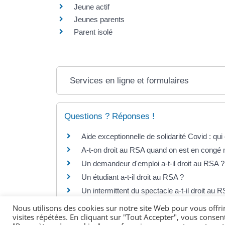
Jeune actif
Jeunes parents
Parent isolé
Services en ligne et formulaires
Questions ? Réponses !
Aide exceptionnelle de solidarité Covid : qui
A-t-on droit au RSA quand on est en congé 
Un demandeur d'emploi a-t-il droit au RSA ?
Un étudiant a-t-il droit au RSA ?
Un intermittent du spectacle a-t-il droit au 
Un travailleur indépendant peut-il bénéficie
Nous utilisons des cookies sur notre site Web pour vous offri
visites répétées. En cliquant sur "Tout Accepter", vous consen
Peut-on cumuler le RSA avec d'autres aide