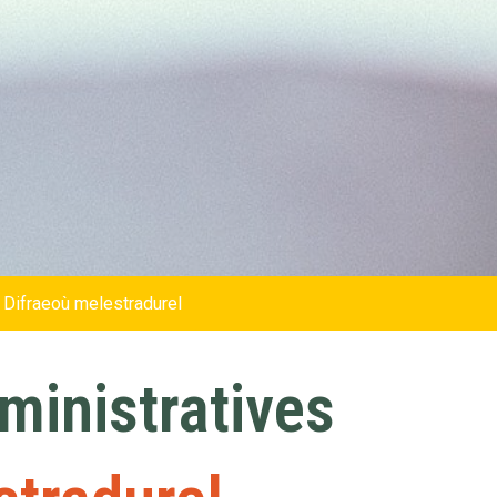
 Difraeoù melestradurel
inistratives