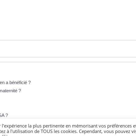
 en a bénéficié ?
maternité ?
RSA ?
r du RSA ?
r l'expérience la plus pertinente en mémorisant vos préférences e
tez à l'utilisation de TOUS les cookies. Cependant, vous pouvez vis
s sociales (ASS ou Aspa) ?