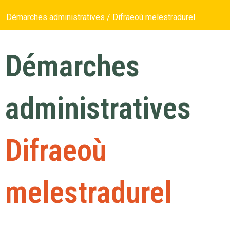
Démarches administratives / Difraeoù melestradurel
Démarches
administratives
Difraeoù
melestradurel