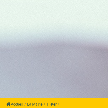
Accueil
/
La Mairie / Ti-Kêr
/