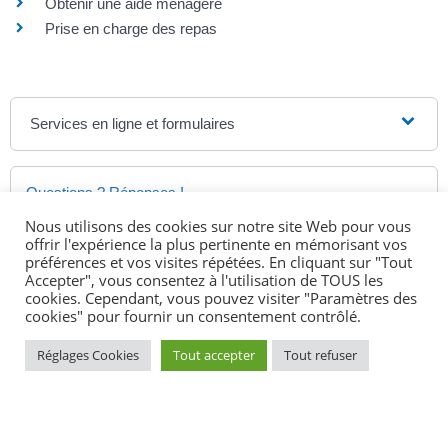
Obtenir une aide ménagère
Prise en charge des repas
Services en ligne et formulaires
Questions ? Réponses !
Nous utilisons des cookies sur notre site Web pour vous
Peut-on encore bénéficier du minimum vieillesse ?
offrir l'expérience la plus pertinente en mémorisant vos
Apa : qu'est-ce que le Gir 1, 2, 3 ou 4 de la grille
préférences et vos visites répétées. En cliquant sur "Tout
Accepter", vous consentez à l'utilisation de TOUS les
Aggir ?
cookies. Cependant, vous pouvez visiter "Paramètres des
Apa : quel est le montant de votre reste à charge ?
cookies" pour fournir un consentement contrôlé.
L'allocation personnalisée d'autonomie (Apa) est-elle
Réglages Cookies
Tout accepter
Tout refuser
versée sous conditions de ressources ?
L'Apa peut-elle être suspendue ?
Le montant de l'Apa peut-il être révisé ?
Quelles aides peut toucher une personne âgée en