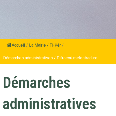
Accueil
/
La Mairie / Ti-Kêr
/
Démarches administratives / Difraeoù melestradurel
Démarches
administratives