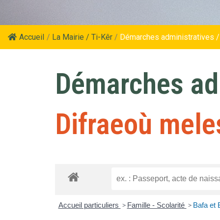
Accueil
/
La Mairie / Ti-Kêr
/
Démarches administratives /
Démarches adm
Difraeoù mele
Accueil particuliers
>
Famille - Scolarité
>
Bafa et