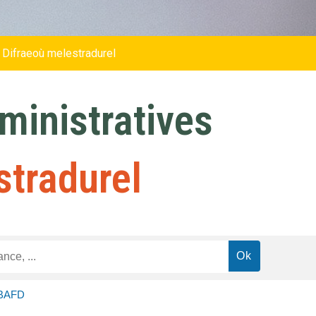
 Difraeoù melestradurel
inistratives
stradurel
 BAFD