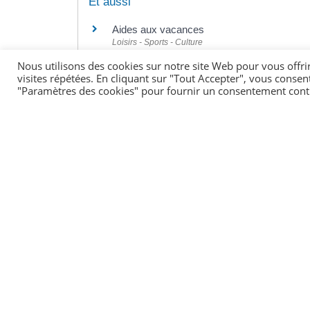
Et aussi
Aides aux vacances
Loisirs - Sports - Culture
Sport
Nous utilisons des cookies sur notre site Web pour vous offri
Loisirs - Sports - Culture
visites répétées. En cliquant sur "Tout Accepter", vous consen
"Paramètres des cookies" pour fournir un consentement cont
Pour en savoir plus
Accueils collectifs de mineurs (ACM) ave
Ministère chargé de la jeunesse
Métiers et diplômes professionnels relevant 
Ministère chargé de la jeunesse
©
Direction de l'information légale et administrative
comarquage developpé par
kienso.fr