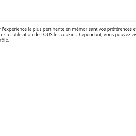
r l'expérience la plus pertinente en mémorisant vos préférences e
tez à l'utilisation de TOUS les cookies. Cependant, vous pouvez vis
rôlé.
c hébergement
du sport et de l'animation