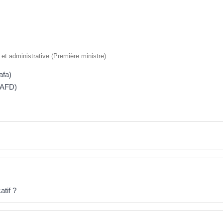
e et administrative (Première ministre)
afa)
(BAFD)
tif ?