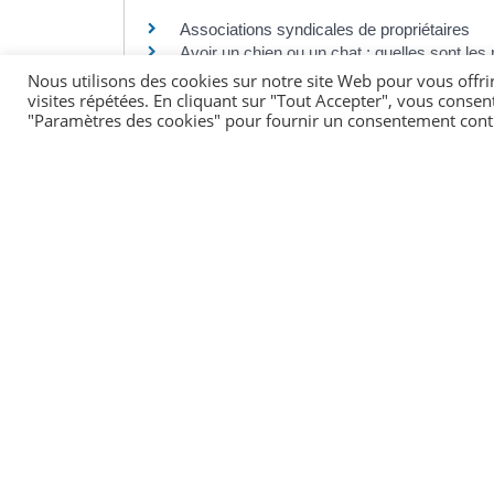
Associations syndicales de propriétaires
Avoir un chien ou un chat : quelles sont les 
Changements dans l'administration d'une as
Nous utilisons des cookies sur notre site Web pour vous offri
visites répétées. En cliquant sur "Tout Accepter", vous consen
Comment savoir si un nom d'association est 
"Paramètres des cookies" pour fournir un consentement cont
Comment se renseigner sur une associatio
Comment se renseigner sur une fondation ou
Comment vérifier la publication au JO d'une
Déclaration initiale d'une association
Fondation d'entreprise
Fonds de dotation
Modification des statuts d'une association
©
Direction de l'information légale et administrative
comarquage developpé par
kienso.fr