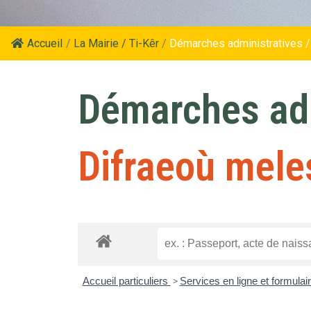
Accueil
/
La Mairie / Ti-Kêr
/
Démarches administratives /
Démarches adm
Difraeoù mele
Accueil particuliers
>
Services en ligne et formulai