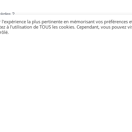
règles ?
sociation
r l'expérience la plus pertinente en mémorisant vos préférences e
tez à l'utilisation de TOUS les cookies. Cependant, vous pouvez vis
déjà utilisé ?
rôlé.
n ?
 un fonds de dotation ?
 création d'association ?