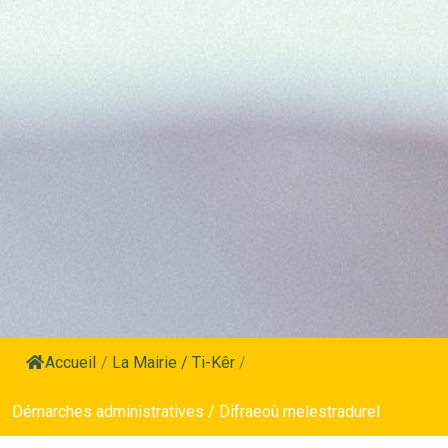
Accueil
/
La Mairie / Ti-Kêr
/
Démarches administratives / Difraeoù melestradurel