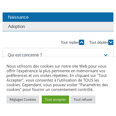
Naissance
Adoption
Tout replier
Tout déplier
Qui est concerné ?
Nous utilisons des cookies sur notre site Web pour vous
Comment l'obtenir ?
offrir l'expérience la plus pertinente en mémorisant vos
préférences et vos visites répétées. En cliquant sur "Tout
Accepter", vous consentez à l'utilisation de TOUS les
Quelle est la durée du congé ?
cookies. Cependant, vous pouvez visiter "Paramètres des
cookies" pour fournir un consentement contrôlé.
Le congé est-il rémunéré ?
Réglages Cookies
Tout accepter
Tout refuser