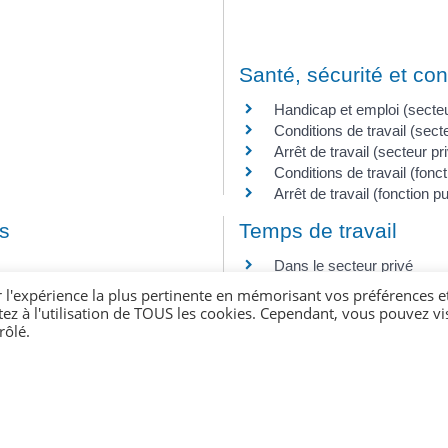
Santé, sécurité et con
Handicap et emploi (secteu
Conditions de travail (sect
Arrêt de travail (secteur pr
Conditions de travail (fonc
Arrêt de travail (fonction p
es
Temps de travail
Dans le secteur privé
Dans la fonction publique
r l'expérience la plus pertinente en mémorisant vos préférences e
publique
tez à l'utilisation de TOUS les cookies. Cependant, vous pouvez vis
rôlé.
Particulier employeur
rivé
Aide à domicile (services 
Assistante maternelle
r motif personnel
Salarié au pair, jeune au pai