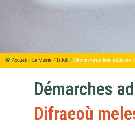
Accueil
/
La Mairie / Ti-Kêr
/
Démarches administratives /
Démarches adm
Difraeoù mele