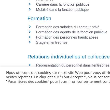
Carrière dans la fonction publique
Mobilité dans la fonction publique
Formation
Formation des salariés du secteur privé
Formation des agents de la fonction publique
Formation des personnes handicapées
Stage en entreprise
Relations individuelles et collectiv
Représentation du personnel dans l'entreprise
Conflits du travail dans le secteur privé
Nous utilisons des cookies sur notre site Web pour vous offri
Représentants du personnel dans la fonction 
visites répétées. En cliquant sur "Tout Accepter", vous consen
Conflits du travail dans la fonction publique
"Paramètres des cookies" pour fournir un consentement cont
Quitter son emploi
Rupture du contrat de travail dans le secteur p
Licenciement économique
Licenciement d'un salarié du secteur privé pou