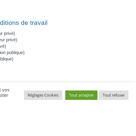
ditions de travail
r privé)
eur privé)
ivé)
tion publique)
ublique)
t vos
iter
Réglages Cookies
Tout accepter
Tout refuser
à la personne)
r et stagiaire aide familial étranger