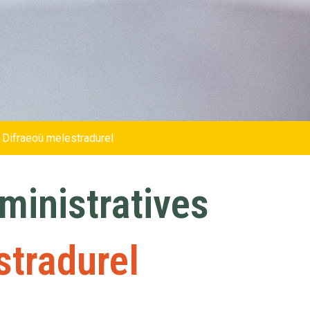
 Difraeoù melestradurel
inistratives
stradurel