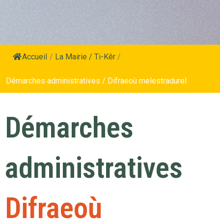
Accueil
/
La Mairie / Ti-Kêr
/
Démarches administratives / Difraeoù melestradurel
Démarches
administratives
Difraeoù