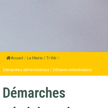
Accueil
/
La Mairie / Ti-Kêr
/
Démarches administratives / Difraeoù melestradurel
Démarches