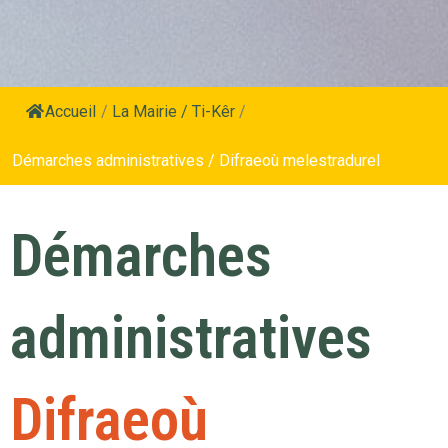
Accueil
/
La Mairie / Ti-Kêr
/
Démarches administratives / Difraeoù melestradurel
Démarches
administratives
Difraeoù