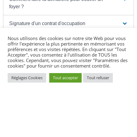
foyer ?
Signature d'un contrat d'occupation
Nous utilisons des cookies sur notre site Web pour vous
Quel est le coût de l'hébergement ?
offrir l'expérience la plus pertinente en mémorisant vos
préférences et vos visites répétées. En cliquant sur "Tout
Accepter", vous consentez à l'utilisation de TOUS les
Les frais d'hébergement peuvent-ils être pris en
cookies. Cependant, vous pouvez visiter "Paramètres des
charge ?
cookies" pour fournir un consentement contrôlé.
Réglages Cookies
Tout accepter
Tout refuser
Quelle est la durée de l'hébergement ?
Comment est-il mis fin au contrat d'occupation ?
Textes de référence