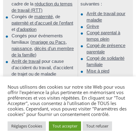
cadre de la
réduction du temps
suivantes :
de travail (RTT)
Arrêt de travail pour
Congés de
maternité
, de
maladie
paternité et d'accueil de l'enfant
Grève
et
d'adoption
Congé parental à
Congés pour événements
temps plein
familiaux (
mariage ou Pacs
,
Congé de présence
naissance
,
décès d'un membre
parentale
de la famille
)
Congé de solidarité
Arrêt de travail
pour cause
familiale
d'accident du travail, d'accident
Mise à pied
de trajet ou de maladie
professionnelle (dans la limite
Nous utilisons des cookies sur notre site Web pour vous
d'une durée ininterrompue d'un
offrir l'expérience la plus pertinente en mémorisant vos
an)
préférences et vos visites répétées. En cliquant sur "Tout
Congés de formation (
congé de
Accepter", vous consentez à l'utilisation de TOUS les
bilan de compétences
,
projet de
cookies. Cependant, vous pouvez visiter "Paramètres des
transition professionnelle (PTP)
cookies" pour fournir un consentement contrôlé.
ex-Cif
,
congé de formation
économique, sociale et
Réglages Cookies
Tout accepter
Tout refuser
syndicale
)