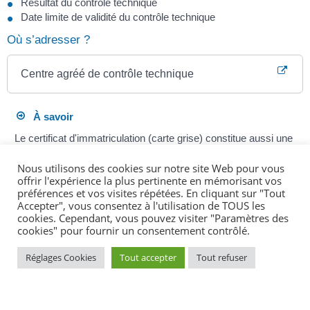
Résultat du contrôle technique
Date limite de validité du contrôle technique
Où s’adresser ?
Centre agréé de contrôle technique
À savoir
Le certificat d'immatriculation (carte grise) constitue aussi une
preuve du contrôle technique s'il est complété avec le timbre
Nous utilisons des cookies sur notre site Web pour vous
certificat d'immatriculation ou avec la date limite de validité du
offrir l'expérience la plus pertinente en mémorisant vos
contrôle.
préférences et vos visites répétées. En cliquant sur "Tout
Accepter", vous consentez à l'utilisation de TOUS les
cookies. Cependant, vous pouvez visiter "Paramètres des
cookies" pour fournir un consentement contrôlé.
Textes de référence
Réglages Cookies
Tout accepter
Tout refuser
Questions ? Réponses !