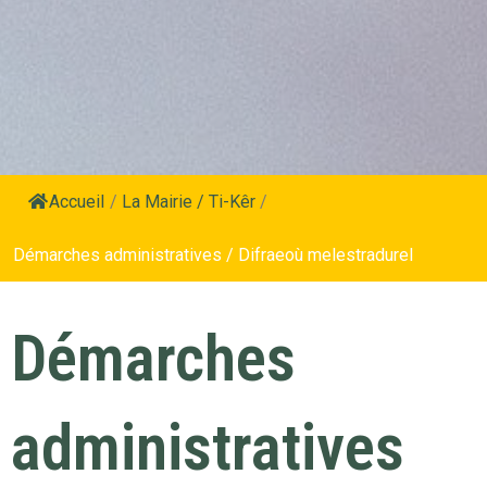
Accueil
/
La Mairie / Ti-Kêr
/
Démarches administratives / Difraeoù melestradurel
Démarches
administratives