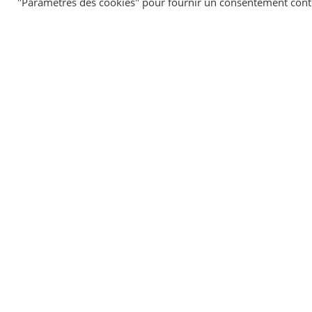
"Paramètres des cookies" pour fournir un consentement cont
Info-retraite
Groupement d'intérêt public "Union retraite"
Assurance Retraite de la Sécurité sociale
Caisse nationale d'assurance vieillesse
©
Direction de l'information légale et administrative
comarquage developpé par
kienso.fr
MAI
TI-