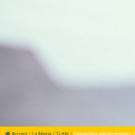
Accueil
/
La Mairie / Ti-Kêr
/
Démarches administratives /