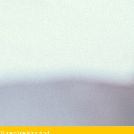
 Difraeoù melestradurel