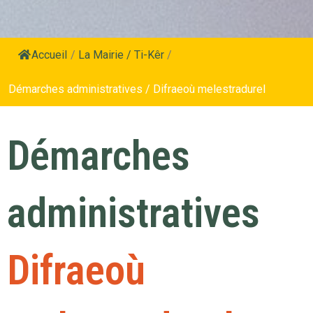
Accueil
/
La Mairie / Ti-Kêr
/
Démarches administratives / Difraeoù melestradurel
Démarches
administratives
Difraeoù