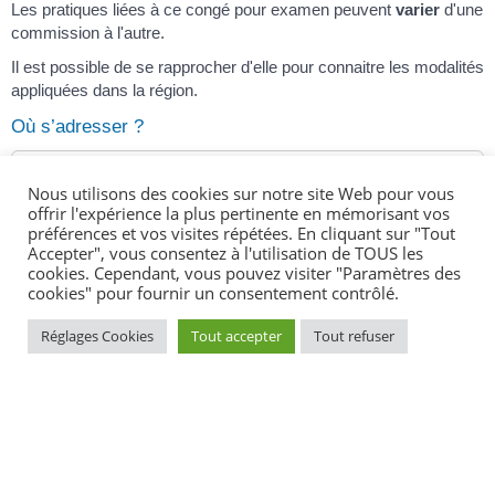
Les pratiques liées à ce congé pour examen peuvent
varier
d'une
commission à l'autre.
Il est possible de se rapprocher d'elle pour connaitre les modalités
appliquées dans la région.
Où s’adresser ?
Commissions paritaires interprofessionnelles
Nous utilisons des cookies sur notre site Web pour vous
régionales (CPIR)
offrir l'expérience la plus pertinente en mémorisant vos
préférences et vos visites répétées. En cliquant sur "Tout
Accepter", vous consentez à l'utilisation de TOUS les
Le salarié peut également utiliser son
compte personnel de
cookies. Cependant, vous pouvez visiter "Paramètres des
formation (CPF)
pour certains permis de conduire.
cookies" pour fournir un consentement contrôlé.
Les permis éligibles sont les permis B, B78, C1, C, D1, D, C1E,
Réglages Cookies
Tout accepter
Tout refuser
CE, D1E, DE.
Le CPF peut servir pour :
La préparation de l'épreuve théorique du code de la route
L'épreuve pratique du permis de conduire des véhicules du
groupe léger et du groupe lourd.