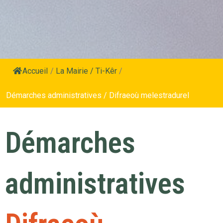
Accueil
/
La Mairie / Ti-Kêr
/
Démarches administratives / Difraeoù melestradurel
Démarches
administratives