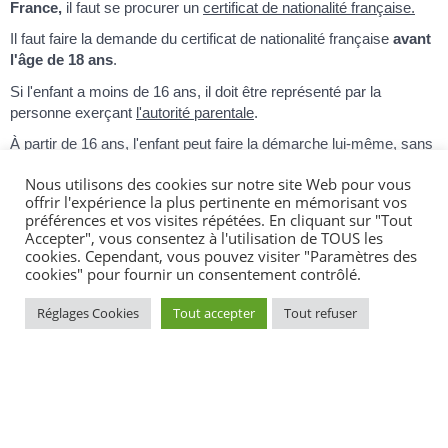
France,
il faut se procurer un
certificat de nationalité française.
Il faut faire la demande du certificat de nationalité française
avant
l'âge de 18 ans
.
Si l'enfant a moins de 16 ans, il doit être représenté par la
personne exerçant
l'autorité parentale
.
À partir de 16 ans, l'enfant peut faire la démarche lui-même, sans
autorisation parentale.
Nous utilisons des cookies sur notre site Web pour vous
offrir l'expérience la plus pertinente en mémorisant vos
préférences et vos visites répétées. En cliquant sur "Tout
Accepter", vous consentez à l'utilisation de TOUS les
cookies. Cependant, vous pouvez visiter "Paramètres des
Textes de référence
cookies" pour fournir un consentement contrôlé.
Réglages Cookies
Tout accepter
Tout refuser
Questions ? Réponses !
Comment obtenir la nationalité française ?
Dans quels cas un enfant est-il Français ?
Peut-on franciser son nom et son prénom en
devenant Français ?