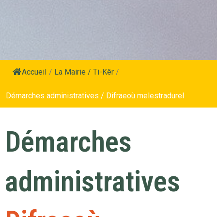
Accueil
/
La Mairie / Ti-Kêr
/
Démarches administratives / Difraeoù melestradurel
Démarches
administratives