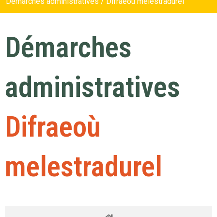
Démarches administratives / Difraeoù melestradurel
Démarches
administratives
Difraeoù
melestradurel