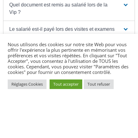
Quel document est remis au salarié lors de la
Vip ?
Le salarié est-il payé lors des visites et examens
médicaux ?
Nous utilisons des cookies sur notre site Web pour vous
offrir l'expérience la plus pertinente en mémorisant vos
Dans quels délais la VIP est-elle renouvelée ?
préférences et vos visites répétées. En cliquant sur "Tout
Accepter", vous consentez à l'utilisation de TOUS les
cookies. Cependant, vous pouvez visiter "Paramètres des
cookies" pour fournir un consentement contrôlé.
Réglages Cookies
Tout accepter
Tout refuser
Textes de référence
Services en ligne et formulaires
Questions ? Réponses !