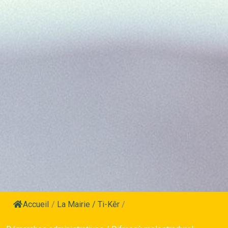
Accueil
/
La Mairie / Ti-Kêr
/