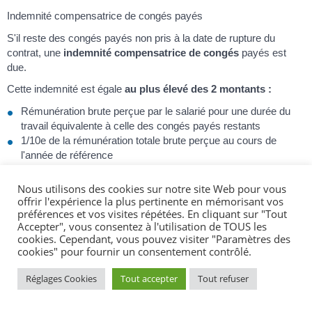
Indemnité compensatrice de congés payés
S'il reste des congés payés non pris à la date de rupture du
contrat, une
indemnité compensatrice de congés
payés est
due.
Cette indemnité est égale
au plus élevé des 2 montants :
Rémunération brute perçue par le salarié pour une durée du
travail équivalente à celle des congés payés restants
1/10
e
de la rémunération totale brute perçue au cours de
l'année de référence
À savoir
Nous utilisons des cookies sur notre site Web pour vous
offrir l'expérience la plus pertinente en mémorisant vos
si l'accueil de l'enfant s'effectue sur
46
semaines ou moins, le
préférences et vos visites répétées. En cliquant sur "Tout
particulier employeur procède à la régularisation définitive du
Accepter", vous consentez à l'utilisation de TOUS les
salaire en fin de contrat.
cookies. Cependant, vous pouvez visiter "Paramètres des
cookies" pour fournir un consentement contrôlé.
À la date de fin du contrat de travail, le particulier employeur
Réglages Cookies
Tout accepter
Tout refuser
remet obligatoirement au salarié les documents suivants :
Certificat de travail