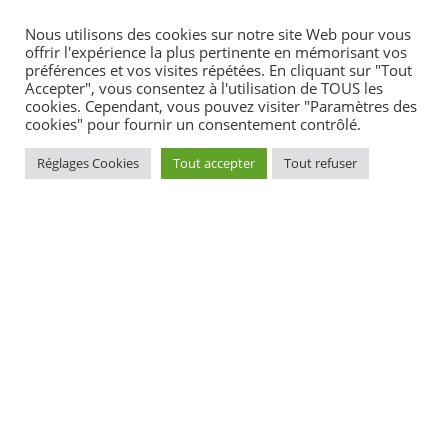
Nous utilisons des cookies sur notre site Web pour vous
offrir l'expérience la plus pertinente en mémorisant vos
préférences et vos visites répétées. En cliquant sur "Tout
Accepter", vous consentez à l'utilisation de TOUS les
Services en ligne et formulaires
cookies. Cependant, vous pouvez visiter "Paramètres des
cookies" pour fournir un consentement contrôlé.
Questions ? Réponses !
Réglages Cookies
Tout accepter
Tout refuser
Comment chercher une offre d'emploi à l'étranger ?
Quels emplois proposent les institutions françaises à
l'étranger ?
Et aussi
Étudier à l'étranger
Famille - Scolarité
Travailler en Europe
Étranger - Europe