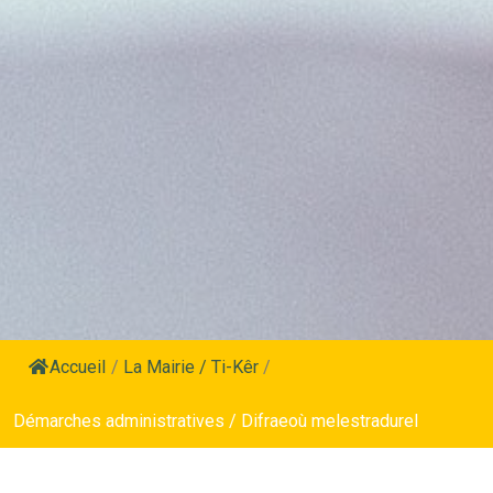
Accueil
/
La Mairie / Ti-Kêr
/
Démarches administratives / Difraeoù melestradurel