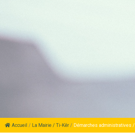
Accueil
/
La Mairie / Ti-Kêr
/
Démarches administratives /