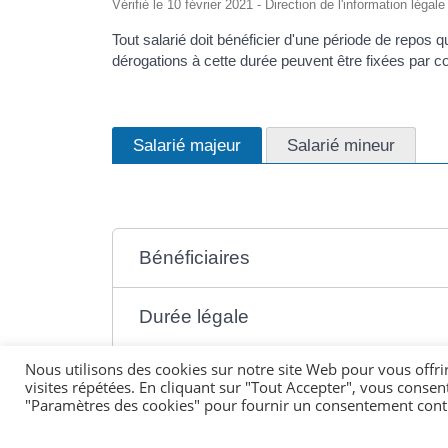
Vérifié le 10 février 2021 - Direction de l'information légal
Tout salarié doit bénéficier d'une période de repos 
dérogations à cette durée peuvent être fixées par c
Salarié majeur
Salarié mineur
Bénéficiaires
Durée légale
Nous utilisons des cookies sur notre site Web pour vous offri
Dérogations à la durée légale
visites répétées. En cliquant sur "Tout Accepter", vous consen
"Paramètres des cookies" pour fournir un consentement cont