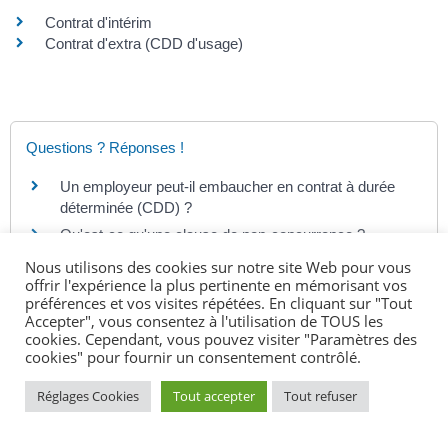
Contrat d'intérim
Contrat d'extra (CDD d'usage)
Questions ? Réponses !
Un employeur peut-il embaucher en contrat à durée
déterminée (CDD) ?
Qu'est-ce qu'une clause de non-concurrence ?
Déménagement : un salarié doit-il suivre son
Nous utilisons des cookies sur notre site Web pour vous
entreprise ?
offrir l'expérience la plus pertinente en mémorisant vos
préférences et vos visites répétées. En cliquant sur "Tout
Quelle est la durée de la période d'essai d'un contrat
Accepter", vous consentez à l'utilisation de TOUS les
de mission (intérim) ?
cookies. Cependant, vous pouvez visiter "Paramètres des
cookies" pour fournir un consentement contrôlé.
CDD d'usage ou d'intérim : dans quels secteurs
d'activités peut-on y recourir ?
Réglages Cookies
Tout accepter
Tout refuser
Suspension du contrat de travail : le salarié a-t-il des
obligations ?