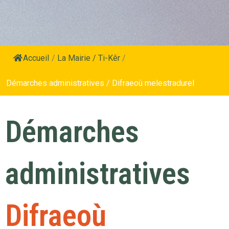
Accueil
/
La Mairie / Ti-Kêr
/
Démarches administratives / Difraeoù melestradurel
Démarches
administratives
Difraeoù