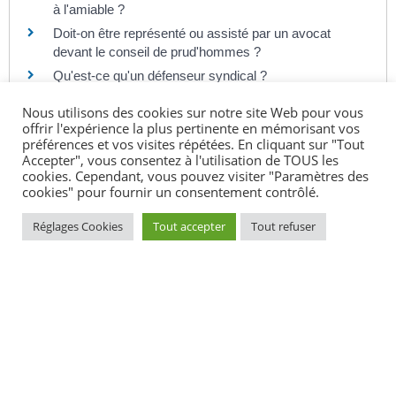
à l'amiable ?
Doit-on être représenté ou assisté par un avocat
devant le conseil de prud'hommes ?
Qu'est-ce qu'un défenseur syndical ?
Prud'hommes : qu'est-ce que l'indemnité forfaitaire
Nous utilisons des cookies sur notre site Web pour vous
de conciliation ?
offrir l'expérience la plus pertinente en mémorisant vos
Quelle indemnisation si le licenciement est abusif ?
préférences et vos visites répétées. En cliquant sur "Tout
Accepter", vous consentez à l'utilisation de TOUS les
Un conseiller prud'hommes bénéficie-t-il de temps
cookies. Cependant, vous pouvez visiter "Paramètres des
d'absence ou de congés ?
cookies" pour fournir un consentement contrôlé.
Quelle est la date du prochain renouvellement des
Réglages Cookies
Tout accepter
Tout refuser
conseils de prud'hommes ?
Comment est rémunéré un conseiller prud'hommes
du collège salarial ?
Quels sont les recours possibles après un jugement
du conseil de prud'hommes ?
Et aussi