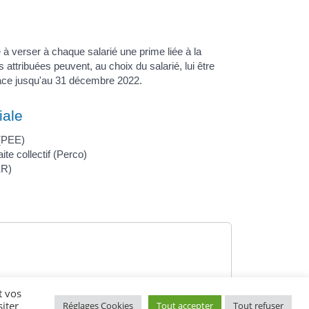
 à verser à chaque salarié une prime liée à la
ttribuées peuvent, au choix du salarié, lui être
lace jusqu'au 31 décembre 2022.
iale
 (PEE)
ite collectif (Perco)
ER)
t vos
iter
Réglages Cookies
Tout accepter
Tout refuser