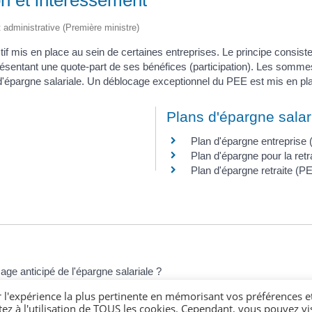
et administrative (Première ministre)
if mis en place au sein de certaines entreprises. Le principe consiste
ésentant une quote-part de ses bénéfices (participation). Les sommes a
d'épargne salariale. Un déblocage exceptionnel du PEE est mis en p
Plans d'épargne salar
Plan d'épargne entreprise
Plan d'épargne pour la retra
Plan d'épargne retraite (P
e anticipé de l'épargne salariale ?
tes ?
r l'expérience la plus pertinente en mémorisant vos préférences e
tez à l'utilisation de TOUS les cookies. Cependant, vous pouvez vis
pargne salariale à un autre ?