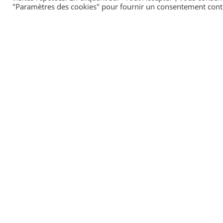
"Paramètres des cookies" pour fournir un consentement cont
Et aussi
Compte épargne-temps (CET) du salarié
Travail - Formation
Pour en savoir plus
L'épargne salariale
Institut national de la consommation (INC)
©
Direction de l'information légale et administrative
comarquage developpé par
kienso.fr