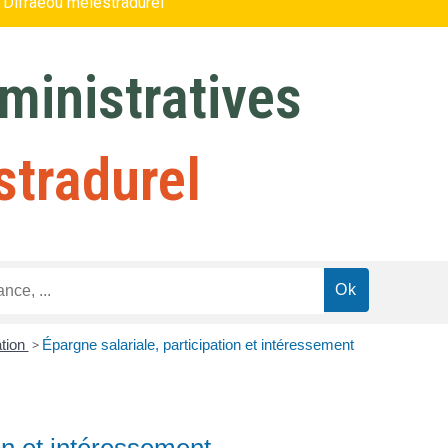
 Difraeoù melestradurel
inistratives
stradurel
tion
>
Épargne salariale, participation et intéressement
on et intéressement