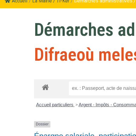
Accueil
/
La Mairie / Ti-Kêr
/
Démarches administratives /
Démarches adm
Difraeoù mele
Accueil particuliers
>
Argent - Impôts - Consomma
Dossier
Épargne salariale, participati