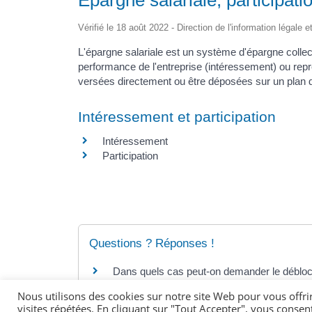
Vérifié le 18 août 2022 - Direction de l'information légale 
L'épargne salariale est un système d'épargne collect
performance de l'entreprise (intéressement) ou repr
versées directement ou être déposées sur un plan 
Intéressement et participation
Intéressement
Participation
Questions ? Réponses !
Dans quels cas peut-on demander le déblocag
En quoi consiste l'attribution d'actions gratui
Nous utilisons des cookies sur notre site Web pour vous offri
visites répétées. En cliquant sur "Tout Accepter", vous consen
Peut-on transférer les sommes d'un plan d'é