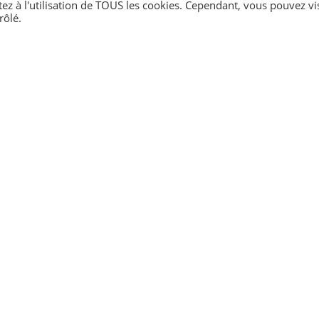
tez à l'utilisation de TOUS les cookies. Cependant, vous pouvez vis
rôlé.
 universel (Cesu)
 est un
délit
sanctionné d'une amende pouvant aller jusqu'à
15 000 €
e
ié étranger. Ses obligations diffèrent selon la nationalité du salarié r
pace économique européen (EEE)
ou de Suisse, de Monaco, d'Andorre
 suivi médical de son salarié ?
re en cas de décès de l'employeur ?