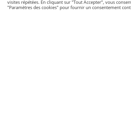
visites répétées. En cliquant sur "Tout Accepter", vous consen
"Paramètres des cookies" pour fournir un consentement cont
L'employeur utilise le Chèque emploi service
Autre cas
Attention :
employer un étranger sans titre de travail régulier
Oui, un particulier employeur peut embaucher un salar
étranger non européen, d'un pays membre de
l'Es
Textes de référence
Questions ? Réponses !
Le particulier employeur doit-il s'occuper du
Salarié au domicile de l'employeur : que fai