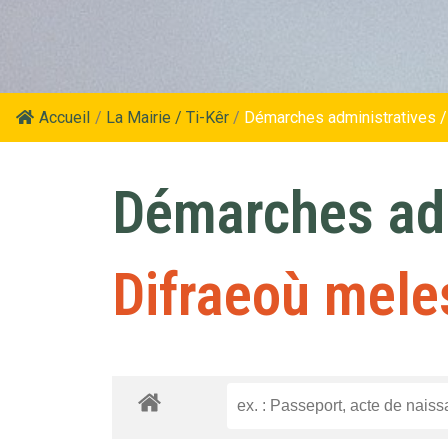
Accueil
/
La Mairie / Ti-Kêr
/
Démarches administratives /
Démarches adm
Difraeoù mele