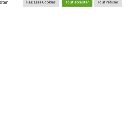
iter
Réglages Cookies
Tout accepter
Tout refuser
t 5 ans d'emprisonnement.
ecruté. Le salarié peut être originaire d'un pays
, de Saint-Marin.