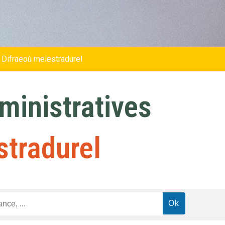
 Difraeoù melestradurel
inistratives
stradurel