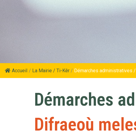
Accueil
/
La Mairie / Ti-Kêr
/
Démarches administratives /
Démarches adm
Difraeoù mele