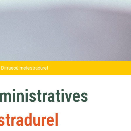
 Difraeoù melestradurel
inistratives
stradurel