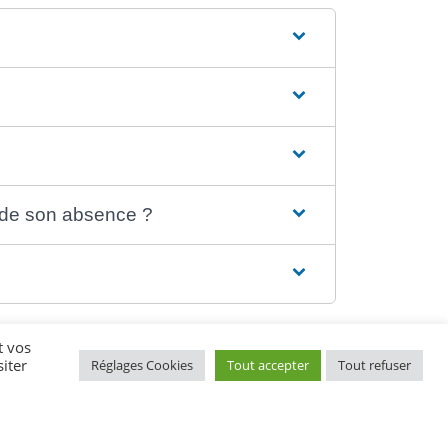
ié de son absence ?
t vos
iter
Réglages Cookies
Tout accepter
Tout refuser