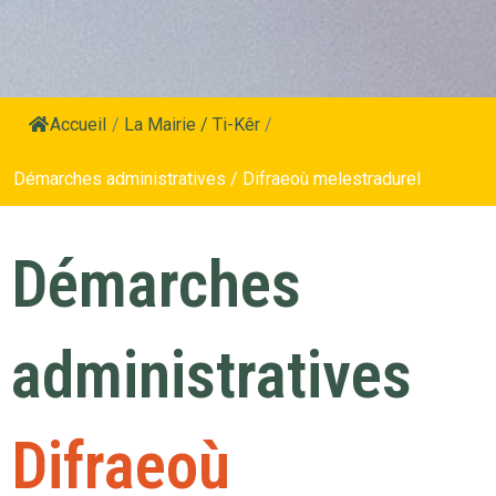
Accueil
/
La Mairie / Ti-Kêr
/
Démarches administratives / Difraeoù melestradurel
Démarches
administratives
Difraeoù