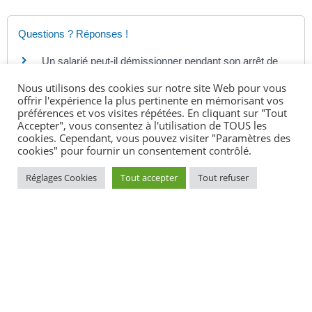
Questions ? Réponses !
Un salarié peut-il démissionner pendant son arrêt de
travail ?
Nous utilisons des cookies sur notre site Web pour vous
Un salarié peut-il toucher l'allocation chômage en cas
offrir l'expérience la plus pertinente en mémorisant vos
de démission ?
préférences et vos visites répétées. En cliquant sur "Tout
Accepter", vous consentez à l'utilisation de TOUS les
Un salarié peut-il démissionner pendant ses congés
cookies. Cependant, vous pouvez visiter "Paramètres des
payés ?
cookies" pour fournir un consentement contrôlé.
Une salariée peut-elle démissionner pendant un
congé maternité ?
Réglages Cookies
Tout accepter
Tout refuser
Un salarié du secteur privé peut-il démissionner
pendant son congé parental ?
Démission, licenciement : peut-on travailler ailleurs
avant la fin du préavis ?
Le salarié peut-il revenir sur sa démission ?
Le salarié doit-il faire un préavis en cas de démission
liée à la mutation du conjoint ?