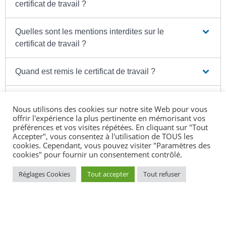
certificat de travail ?
Quelles sont les mentions interdites sur le
certificat de travail ?
Quand est remis le certificat de travail ?
L'employeur a-t-il l'obligation d'envoyer le
Nous utilisons des cookies sur notre site Web pour vous
certificat de travail ?
offrir l'expérience la plus pertinente en mémorisant vos
préférences et vos visites répétées. En cliquant sur "Tout
Accepter", vous consentez à l'utilisation de TOUS les
L'employeur peut-il être sanctionné s'il ne remet
cookies. Cependant, vous pouvez visiter "Paramètres des
pas le certificat de travail au salarié ?
cookies" pour fournir un consentement contrôlé.
Réglages Cookies
Tout accepter
Tout refuser
Textes de référence