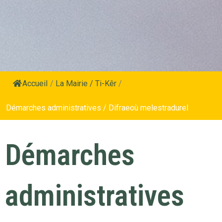
Accueil
/
La Mairie / Ti-Kêr
/
Démarches administratives / Difraeoù melestradurel
Démarches
administratives